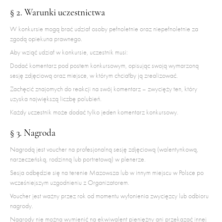
§ 2. Warunki uczestnictwa
W konkursie mogą brać udział osoby pełnoletnie oraz niepełnoletnie za
zgodą opiekuna prawnego.
Aby wziąć udział w konkursie, uczestnik musi:
Dodać komentarz pod postem konkursowym, opisując swoją wymarzoną
sesję zdjęciową oraz miejsce, w którym chciałby ją zrealizować.
Zachęcić znajomych do reakcji na swój komentarz – zwycięży ten, który
uzyska największą liczbę polubień.
Każdy uczestnik może dodać tylko jeden komentarz konkursowy.
§ 3. Nagroda
Nagrodą jest voucher na profesjonalną sesję zdjęciową (walentynkową,
narzeczeńską, rodzinną lub portretową) w plenerze.
Sesja odbędzie się na terenie Mazowsza lub w innym miejscu w Polsce po
wcześniejszym uzgodnieniu z Organizatorem.
Voucher jest ważny przez rok od momentu wyłonienia zwycięzcy lub odbioru
nagrody.
Nagrody nie można wymienić na ekwiwalent pieniężny ani przekazać innej