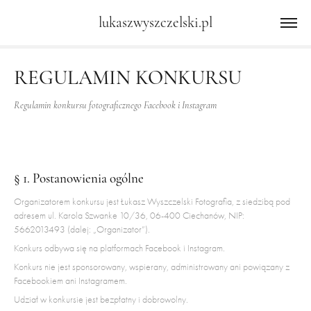
lukaszwyszczelski.pl
REGULAMIN KONKURSU
Regulamin konkursu fotograficznego Facebook i Instagram
§ 1. Postanowienia ogólne
Organizatorem konkursu jest Łukasz Wyszczelski Fotografia, z siedzibą pod
adresem ul. Karola Szwanke 10/36, 06-400 Ciechanów, NIP:
5662013493 (dalej: „Organizator”).
Konkurs odbywa się na platformach Facebook i Instagram.
Konkurs nie jest sponsorowany, wspierany, administrowany ani powiązany z
Facebookiem ani Instagramem.
Udział w konkursie jest bezpłatny i dobrowolny.