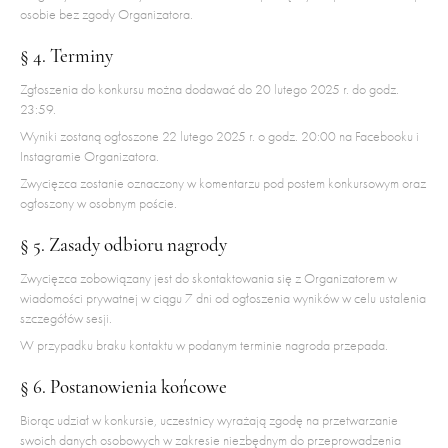
osobie bez zgody Organizatora.
§ 4. Terminy
Zgłoszenia do konkursu można dodawać do 20 lutego 2025 r. do godz.
23:59.
Wyniki zostaną ogłoszone 22 lutego 2025 r. o godz. 20:00 na Facebooku i
Instagramie Organizatora.
Zwycięzca zostanie oznaczony w komentarzu pod postem konkursowym oraz
ogłoszony w osobnym poście.
§ 5. Zasady odbioru nagrody
Zwycięzca zobowiązany jest do skontaktowania się z Organizatorem w
wiadomości prywatnej w ciągu 7 dni od ogłoszenia wyników w celu ustalenia
szczegółów sesji.
W przypadku braku kontaktu w podanym terminie nagroda przepada.
§ 6. Postanowienia końcowe
Biorąc udział w konkursie, uczestnicy wyrażają zgodę na przetwarzanie
swoich danych osobowych w zakresie niezbędnym do przeprowadzenia